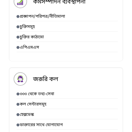
কর্মসম্পাদন ব্যবস্থাপনা
প্রজ্ঞাপন/পরিপত্র/নীতিমালা
চুক্তিসমূহ
চুক্তির কাঠামো
এপিএমএস
জরূরি কল
৩৩৩ থেকে তথ্য-সেবা
কল সেন্টারসমূহ
হেল্পডেস্ক
ডাক্তারের সাথে যোগাযোগ