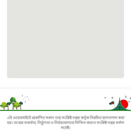
বাংলাদেশ কর্মচারী কল্যাণ বোর্ড হটলাইন
০১৯০৮৮৮৮৮৮৮
মাদকদ্রব্য নিয়ন্ত্রণ হটলাইন
১৬১১৩
জরুরী অভ্যন্তরীণ নৌ-পরিবহন হটলাইন
১৬৪৪৫
পাসপোর্ট বাতায়ন হটলাইন
এই ওয়েবসাইটে প্রকাশিত সকল তথ্য সংশ্লিষ্ট দপ্তর কর্তৃক নিয়মিত হালনাগাদ করা
১৬১৭১
হয়। তথ্যের যথার্থতা, নির্ভুলতা ও নির্ভরযোগ্যতা নিশ্চিত করতে সংশ্লিষ্ট দপ্তর সর্বদা
সচেষ্ট।